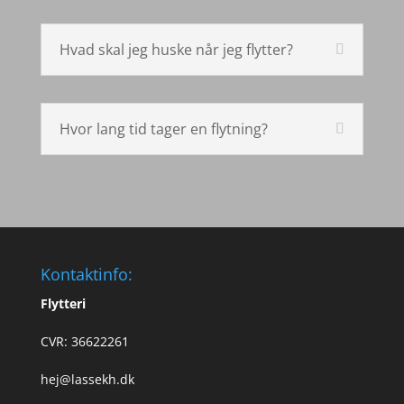
Hvad skal jeg huske når jeg flytter?
Hvor lang tid tager en flytning?
Kontaktinfo:
Flytteri
CVR: 36622261
hej@lassekh.dk