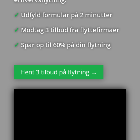
✓
Udfyld formular på 2 minutter
✓
Modtag 3 tilbud fra flyttefirmaer
✓
Spar op til 60% på din flytning
Hent 3 tilbud på flytning →