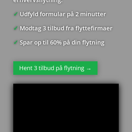
✓
Udfyld formular på 2 minutter
✓
Modtag 3 tilbud fra flyttefirmaer
✓
Spar op til 60% på din flytning
Hent 3 tilbud på flytning →