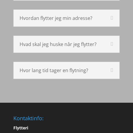
Hvordan flytter jeg min adresse?
Hvad skal jeg huske når jeg flytter?
Hvor lang tid tager en flytning?
Kontaktinfo:
Flytteri