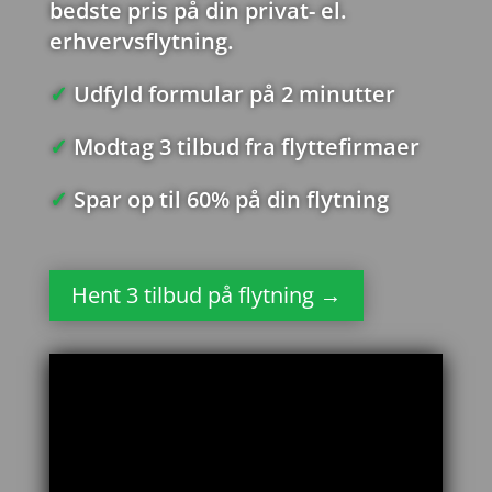
bedste pris på din privat- el.
erhvervsflytning.
✓
Udfyld formular på 2 minutter
✓
Modtag 3 tilbud fra flyttefirmaer
✓
Spar op til 60% på din flytning
Hent 3 tilbud på flytning →