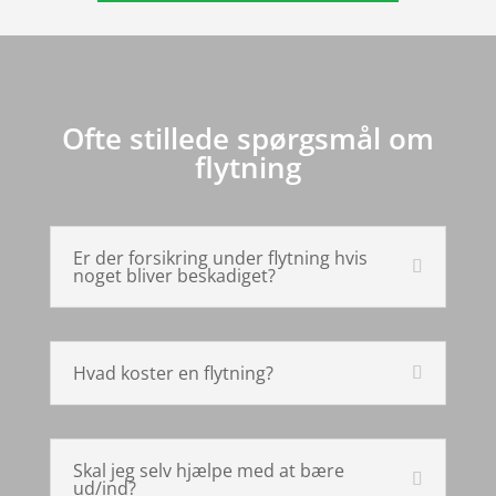
Ofte stillede spørgsmål om
flytning
Er der forsikring under flytning hvis
noget bliver beskadiget?
Hvad koster en flytning?
Skal jeg selv hjælpe med at bære
ud/ind?