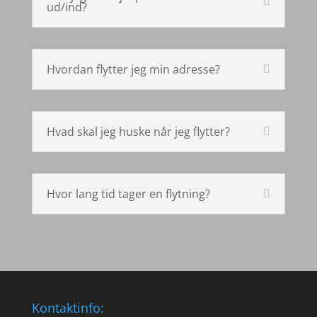
ud/ind?
Hvordan flytter jeg min adresse?
Hvad skal jeg huske når jeg flytter?
Hvor lang tid tager en flytning?
Kontaktinfo: