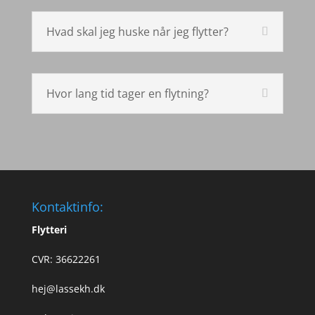
Hvad skal jeg huske når jeg flytter?
Hvor lang tid tager en flytning?
Kontaktinfo:
Flytteri
CVR: 36622261
hej@lassekh.dk